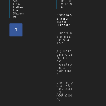
Sie
IOS DE
Uns-
OFICIN
Follow
A
Us-
Síguen
Estamo
Os
s aqui
para
usted:
Lunes a
viernes
de 9 a
15h.
¿Quiere
una cita
fuera
de
nuestro
horario
habitual
?
Llámeno
s al +34
687 441
835
(OFICIN
A)