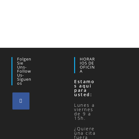
Folgen
HORAR
Sie
IOS DE
Uns-
OFICIN
Follow
A
Us-
Síguen
Estamo
Os
s aqui
para
usted:
Lunes a
viernes
de 9 a
15h.
¿Quiere
una cita
fuera