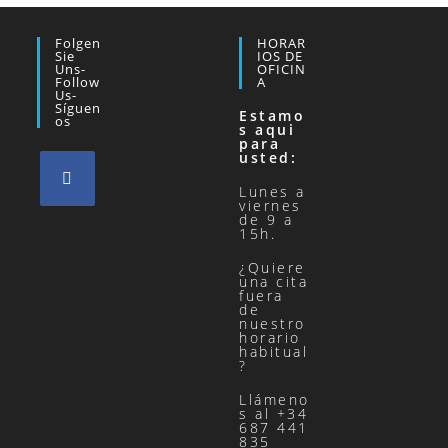
Folgen
HORAR
Sie
IOS DE
Uns-
OFICIN
Follow
A
Us-
Síguen
Estamo
Os
s aqui
para
usted:
Lunes a
viernes
de 9 a
15h.
¿Quiere
una cita
fuera
de
nuestro
horario
habitual
?
Llámeno
s al +34
687 441
835