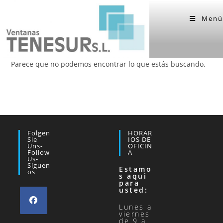
Ir
al
Menú
contenido
Parece que no podemos encontrar lo que estás buscando.
Folgen
HORAR
Sie
IOS DE
Uns-
OFICIN
Follow
A
Us-
Síguen
Estamo
Os
s aqui
para
usted:
Lunes a
viernes
Se
de 9 a