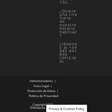
abre
15h.
en
una
nueva
¿Quiere
pestaña
una cita
fuera
de
nuestro
horario
habitual
?
Llámeno
s al +34
687 441
835
(OFICIN
A)
Administradores
Aviso Legal
Protección de Datos
Política de Privacidad
Copyright2020 -
©Ventanas Tenesur
Privacy & Cookies Policy